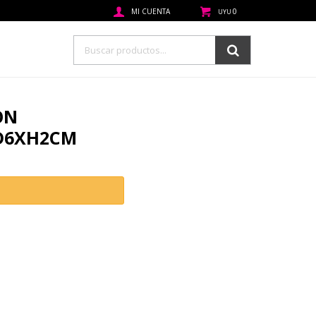
0
UYU
ON
D6XH2CM