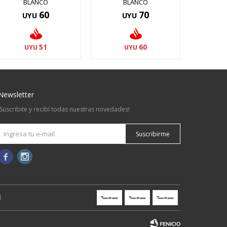
BLANCO
BLANCO
60
70
UYU
UYU
51
60
UYU
UYU
Newsletter
¡Suscribite y recibí todas nuestras novedades!
Suscribirme

