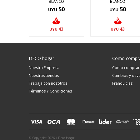
BLANCO
BLANCO
50
50
UYU
UYU
43
43
UYU
UYU
DECO hogar
Como compr
Nuestra Empresa
Cómo comprar
Nuestras tiendas
Cambios y devo
Trabaja con nosotros
Franquicias
Términos Y Condiciones
© Copyright 2026 / Deco Hogar