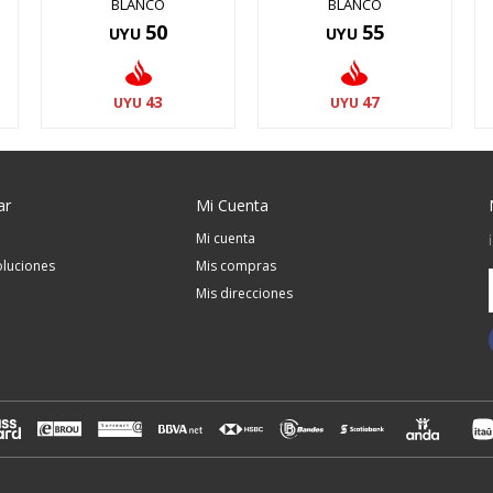
BLANCO
BLANCO
50
55
UYU
UYU
43
47
UYU
UYU
ar
Mi Cuenta
Mi cuenta
luciones
Mis compras
Mis direcciones