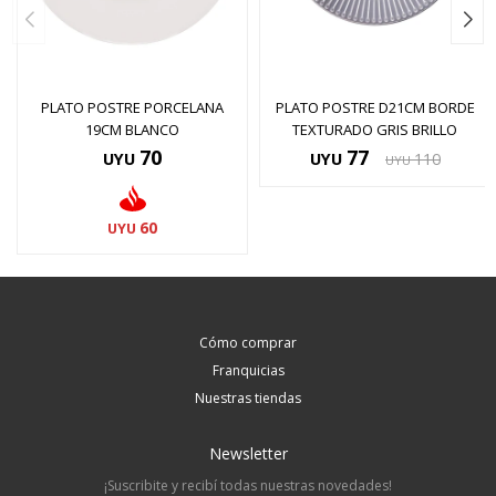
PLATO POSTRE PORCELANA
PLATO POSTRE D21CM BORDE
19CM BLANCO
TEXTURADO GRIS BRILLO
70
77
UYU
UYU
110
UYU
60
UYU
Cómo comprar
Franquicias
Nuestras tiendas
Newsletter
¡Suscribite y recibí todas nuestras novedades!