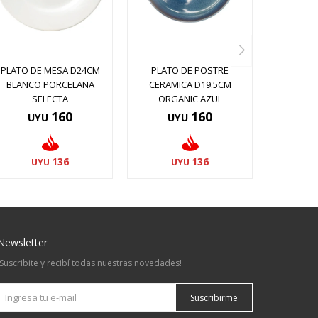
PLATO DE MESA D24CM
PLATO DE POSTRE
BLANCO PORCELANA
CERAMICA D19.5CM
SELECTA
ORGANIC AZUL
160
160
UYU
UYU
136
136
UYU
UYU
Newsletter
¡Suscribite y recibí todas nuestras novedades!
Suscribirme