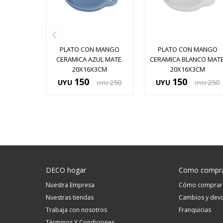
PLATO CON MANGO
PLATO CON MANGO
CERAMICA AZUL MATE.
CERAMICA BLANCO MATE
20X16X3CM
20X16X3CM
150
150
UYU
250
UYU
250
UYU
UYU
DECO hogar
Como compr
Nuestra Empresa
Cómo comprar
Nuestras tiendas
Cambios y devo
Trabaja con nosotros
Franquicias
Términos Y Condiciones