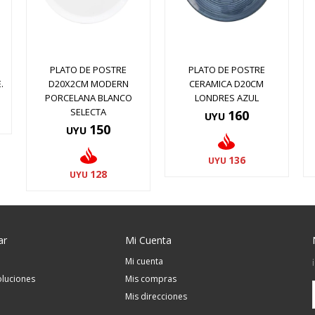
PLATO DE POSTRE
PLATO DE POSTRE
.
D20X2CM MODERN
CERAMICA D20CM
PORCELANA BLANCO
LONDRES AZUL
SELECTA
160
UYU
150
UYU
136
UYU
128
UYU
ar
Mi Cuenta
Mi cuenta
luciones
Mis compras
Mis direcciones