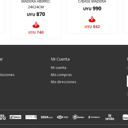
MADERA HIERRO.
C/BASE MADERA
24X24CM
990
UYU
870
UYU
842
UYU
740
UYU
ar
Mi Cuenta
Mi cuenta
luciones
Mis compras
Mis direcciones