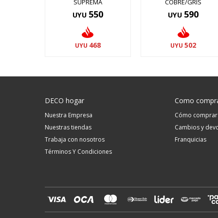
SUPREMA
COBRE/GRIS
550
590
UYU
UYU
468
502
UYU
UYU
DECO hogar
Como compr
Nuestra Empresa
Cómo comprar
Nuestras tiendas
Cambios y devo
Trabaja con nosotros
Franquicias
Términos Y Condiciones