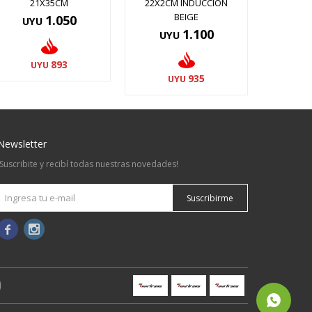
21X35CM
22X2CM INDUCCION
BEIGE
1.050
UYU
1.100
UYU
893
UYU
935
UYU
Newsletter
¡Suscribite y recibí todas nuestras novedades!
Suscribirme

