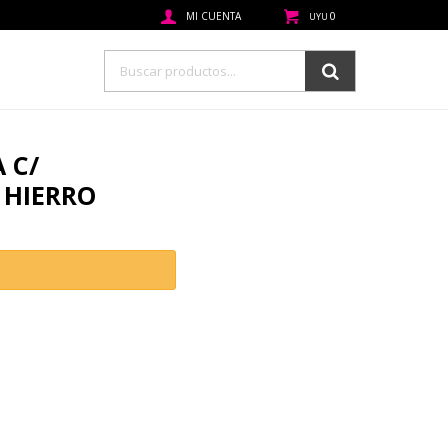
0
UYU
 C/
HIERRO