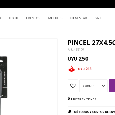
N
TEXTIL
EVENTOS
MUEBLES
BIENESTAR
SALE
PINCEL 27X4.5
488107
250
UYU
213
UYU
1
UBICAR EN TIENDA
MÉTODOS Y COSTOS DE ENV