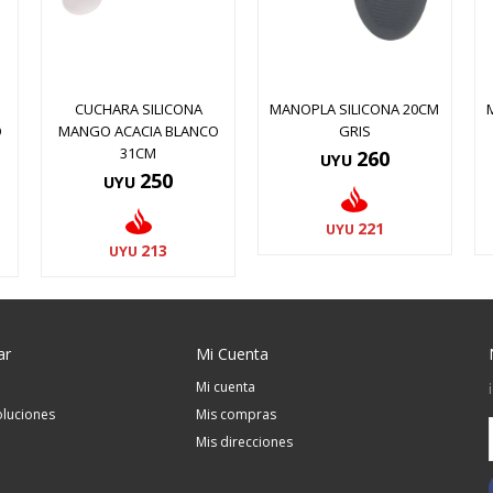
CUCHARA SILICONA
MANOPLA SILICONA 20CM
O
MANGO ACACIA BLANCO
GRIS
31CM
260
UYU
250
UYU
221
UYU
213
UYU
ar
Mi Cuenta
Mi cuenta
luciones
Mis compras
Mis direcciones