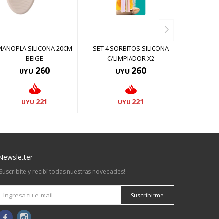
MANOPLA SILICONA 20CM
SET 4 SORBITOS SILICONA
BEIGE
C/LIMPIADOR X2
260
260
UYU
UYU
221
221
UYU
UYU
Newsletter
¡Suscribite y recibí todas nuestras novedades!
Suscribirme

