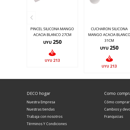
PINCEL SILICONA MANGO
CUCHARON SILICONA
ACACIA BLANCO 27CM
MANGO ACACIA BLANC
31CM
250
UYU
250
UYU
213
UYU
213
UYU
DECO hogar
Como compr
Nuestra Empresa
Cómo comprar
Nuestras tiendas
Cambios y devo
Trabaja con nosotros
Franquicias
Términos Y Condiciones