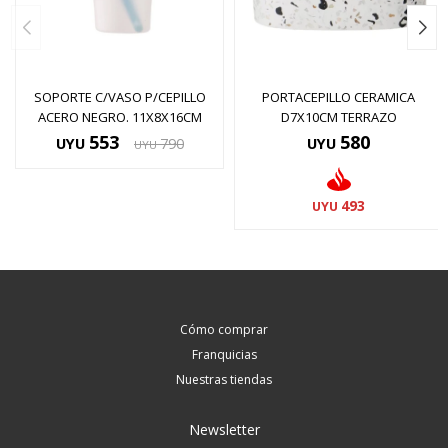
SOPORTE C/VASO P/CEPILLO
PORTACEPILLO CERAMICA
ACERO NEGRO. 11X8X16CM
D7X10CM TERRAZO
553
580
UYU
790
UYU
UYU
493
UYU
Cómo comprar
Franquicias
Nuestras tiendas
Newsletter