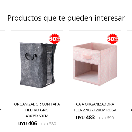
Productos que te pueden interesar
ORGANIZADOR CON TAPA
CAJA ORGANIZADORA
P
FIELTRO GRIS
TELA 27X27X28CM ROSA
43X35X60CM
483
UYU
690
UYU
406
UYU
580
UYU