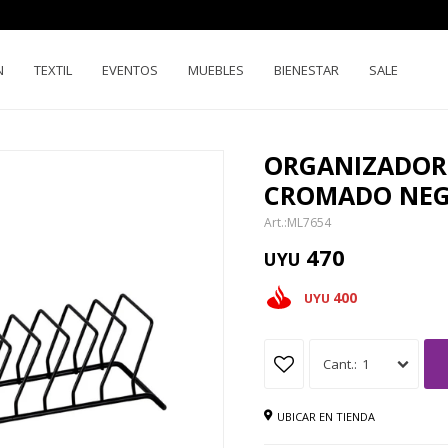
N
TEXTIL
EVENTOS
MUEBLES
BIENESTAR
SALE
ORGANIZADOR 
CROMADO NE
ML7654
470
UYU
400
UYU
1
UBICAR EN TIENDA