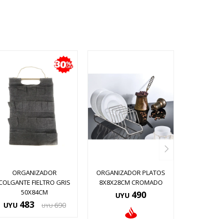
ORGANIZADOR
ORGANIZADOR PLATOS
COLGANTE FIELTRO GRIS
8X8X28CM CROMADO
50X84CM
490
UYU
483
UYU
690
UYU