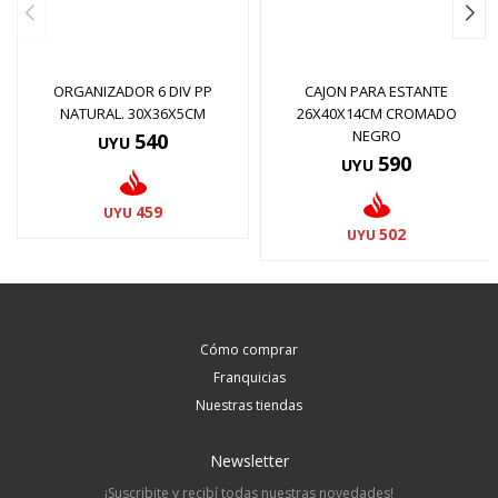
ORGANIZADOR 6 DIV PP
CAJON PARA ESTANTE
NATURAL. 30X36X5CM
26X40X14CM CROMADO
NEGRO
540
UYU
590
UYU
459
UYU
502
UYU
Cómo comprar
Franquicias
Nuestras tiendas
Newsletter
¡Suscribite y recibí todas nuestras novedades!