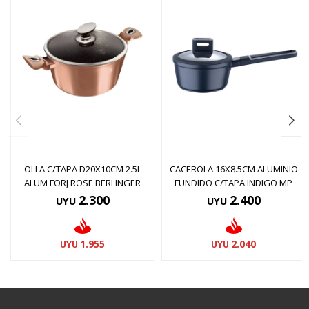
OLLA C/TAPA D20X10CM 2.5L
CACEROLA 16X8.5CM ALUMINIO
ALUM FORJ ROSE BERLINGER
FUNDIDO C/TAPA INDIGO MP
2.300
2.400
UYU
UYU
1.955
2.040
UYU
UYU