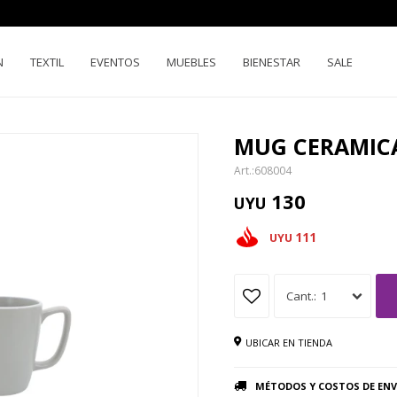
N
TEXTIL
EVENTOS
MUEBLES
BIENESTAR
SALE
MUG CERAMICA
608004
130
UYU
111
UYU
1
UBICAR EN TIENDA
MÉTODOS Y COSTOS DE ENV