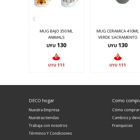
MUG BAJO 350 ML
MUG CERAMICA 410ML
ANIMALS
VERDE SACRAMENTO
130
130
UYU
UYU
111
111
UYU
UYU
DECO hogar
Como compr
Nuestra Empresa
Cómo comprar
Nuestras tiendas
Cambios y devo
Trabaja con nosotros
Franquicias
Términos Y Condiciones