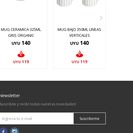
MUG CERAMICA 325ML
MUG BAJO 350ML LINEAS
GRIS ORGANIC
VERTICALES
140
140
UYU
UYU
119
119
UYU
UYU
Newsletter
¡Suscribite y recibí todas nuestras novedades!
Suscribirme

