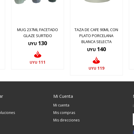
MUG 237ML FACETADO
TAZA DE CAFE 90ML CON
GLAZE SURTIDO
PLATO PORCELANA
BLANCA SELECTA
130
UYU
140
UYU
111
UYU
119
UYU
ar
Mi Cuenta
Mi cuenta
luciones
Mis compras
Mis direcciones