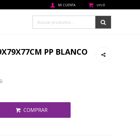
0
UYU
9X79X77CM PP BLANCO
0
COMPRAR