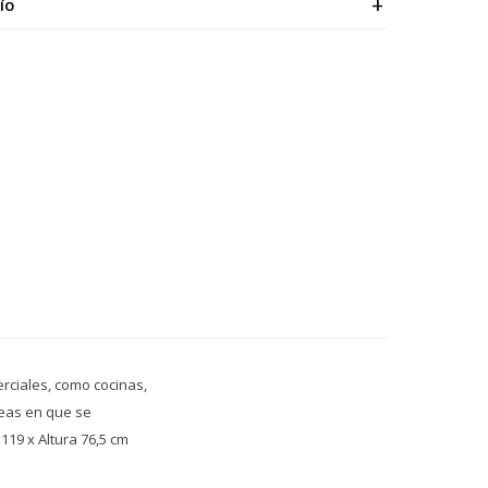
ÍO
rciales, como cocinas,
reas en que se
119 x Altura 76,5 cm