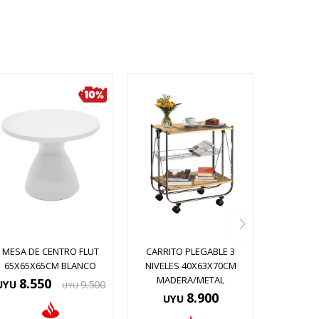
MESA DE CENTRO FLUT
CARRITO PLEGABLE 3
65X65X65CM BLANCO
NIVELES 40X63X70CM
MADERA/METAL
8.550
UYU
9.500
UYU
8.900
UYU