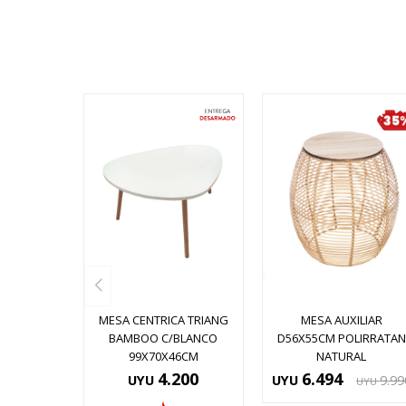
MESA CENTRICA TRIANG
MESA AUXILIAR
BAMBOO C/BLANCO
D56X55CM POLIRRATAN
99X70X46CM
NATURAL
4.200
6.494
UYU
UYU
9.99
UYU