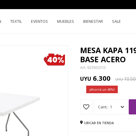
N
TEXTIL
EVENTOS
MUEBLES
BIENESTAR
SALE
MESA KAPA 11
BASE ACERO
92393/210
6.300
UYU
10.50
UYU
40
1
UBICAR EN TIENDA