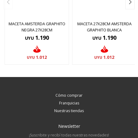
MACETA AMSTERDA GRAPHITO
MACETA 27X28CM AMSTERDA
NEGRA 27X28CM
GRAPHITO BLANCA
1.190
1.190
UYU
UYU
1.012
1.012
UYU
UYU
Cómo comprar
Franquicias
Nuestras tiendas
Newsletter
¡Suscribite y recibí todas nuestras novedades!