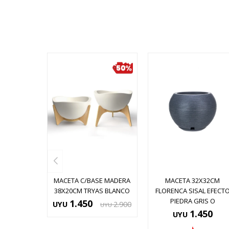
MACETA C/BASE MADERA
MACETA 32X32CM
38X20CM TRYAS BLANCO
FLORENCA SISAL EFECT
PIEDRA GRIS O
1.450
UYU
2.900
UYU
1.450
UYU