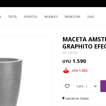
N
TEXTIL
EVENTOS
MUEBLES
BIENESTAR
SALE
MACETA AMST
GRAPHITO EFE
161161
1.590
UYU
1.352
UYU
1
UBICAR EN TIENDA