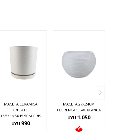
MACETA CERAMICA
MACETA 27X24CM
C/PLATO
FLORENCA SISAL BLANCA
16.5X16.5X15.5CM GRIS
1.050
UYU
990
UYU