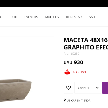
N
TEXTIL
EVENTOS
MUEBLES
BIENESTAR
SALE
MACETA 48X1
GRAPHITO EFE
160259
930
UYU
791
UYU
1
UBICAR EN TIENDA