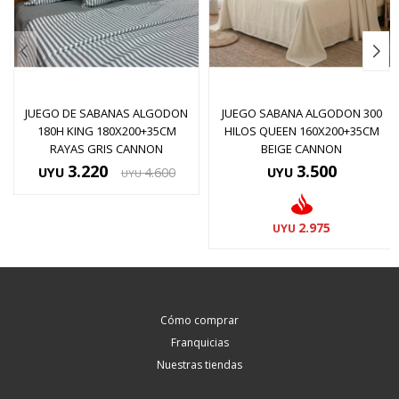
JUEGO DE SABANAS ALGODON
JUEGO SABANA ALGODON 300
180H KING 180X200+35CM
HILOS QUEEN 160X200+35CM
RAYAS GRIS CANNON
BEIGE CANNON
3.220
3.500
UYU
4.600
UYU
UYU
2.975
UYU
Cómo comprar
Franquicias
Nuestras tiendas