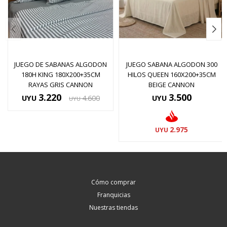
JUEGO DE SABANAS ALGODON
JUEGO SABANA ALGODON 300
180H KING 180X200+35CM
HILOS QUEEN 160X200+35CM
RAYAS GRIS CANNON
BEIGE CANNON
3.220
3.500
UYU
4.600
UYU
UYU
2.975
UYU
Cómo comprar
Franquicias
Nuestras tiendas