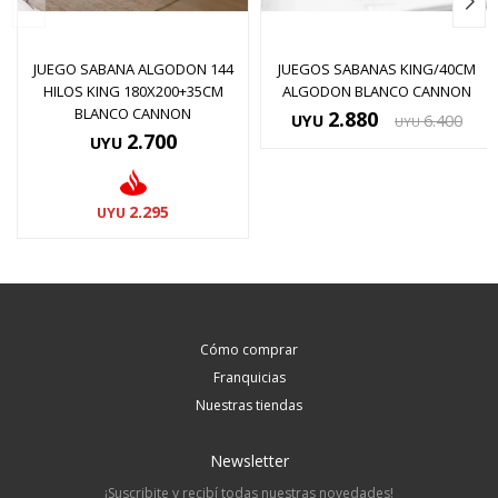
JUEGO SABANA ALGODON 144
JUEGOS SABANAS KING/40CM
HILOS KING 180X200+35CM
ALGODON BLANCO CANNON
BLANCO CANNON
2.880
UYU
6.400
UYU
2.700
UYU
2.295
UYU
Cómo comprar
Franquicias
Nuestras tiendas
Newsletter
¡Suscribite y recibí todas nuestras novedades!