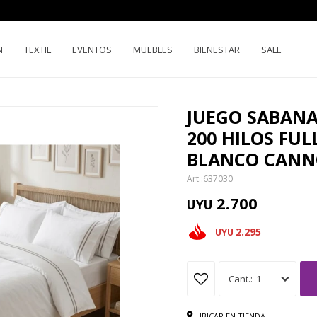
N
TEXTIL
EVENTOS
MUEBLES
BIENESTAR
SALE
JUEGO SABAN
200 HILOS FUL
BLANCO CAN
637030
2.700
UYU
2.295
UYU
1
UBICAR EN TIENDA