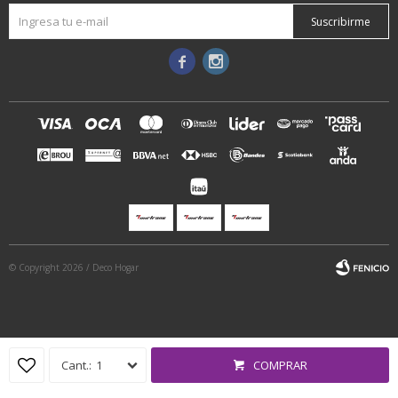
Suscribirme


© Copyright 2026 / Deco Hogar
1
COMPRAR
Fenicio