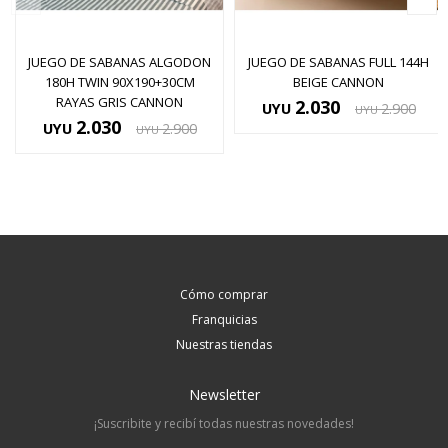
JUEGO DE SABANAS ALGODON
JUEGO DE SABANAS FULL 144H
180H TWIN 90X190+30CM
BEIGE CANNON
RAYAS GRIS CANNON
2.030
UYU
2.900
UYU
2.030
UYU
2.900
UYU
Cómo comprar
Franquicias
Nuestras tiendas
Newsletter
¡Suscribite y recibí todas nuestras novedades!