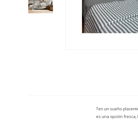
Ten un sueño placente
es una opción fresca, 