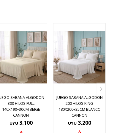
JUEGO SABANA ALGODON
JUEGO SABANA ALGODON
300 HILOS FULL
200 HILOS KING
140X190+30CM BEIGE
180X200+35CM BLANCO
CANNON
CANNON
3.100
3.200
UYU
UYU