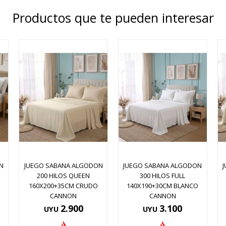
Productos que te pueden interesar
N
JUEGO SABANA ALGODON
JUEGO SABANA ALGODON
200 HILOS QUEEN
300 HILOS FULL
160X200+35CM CRUDO
140X190+30CM BLANCO
CANNON
CANNON
2.900
3.100
UYU
UYU