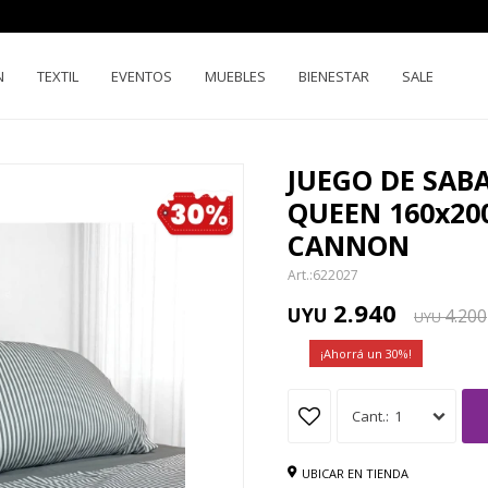
N
TEXTIL
EVENTOS
MUEBLES
BIENESTAR
SALE
JUEGO DE SAB
QUEEN 160x20
CANNON
622027
2.940
UYU
4.200
UYU
30
1
UBICAR EN TIENDA