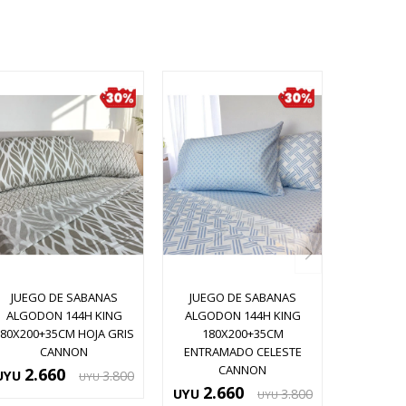
JUEGO DE SABANAS
JUEGO DE SABANAS
ALGODON 144H KING
ALGODON 144H KING
180X200+35CM HOJA GRIS
180X200+35CM
CANNON
ENTRAMADO CELESTE
CANNON
2.660
UYU
3.800
UYU
2.660
UYU
3.800
UYU