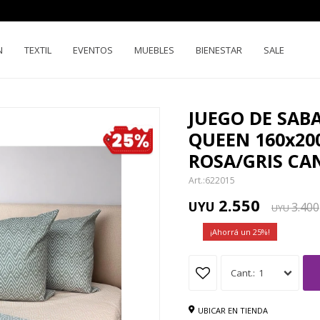
N
TEXTIL
EVENTOS
MUEBLES
BIENESTAR
SALE
JUEGO DE SAB
QUEEN 160x2
ROSA/GRIS C
622015
2.550
UYU
3.400
UYU
25
1
UBICAR EN TIENDA