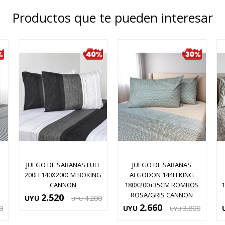
Productos que te pueden interesar
JUEGO DE SABANAS FULL
JUEGO DE SABANAS
200H 140X200CM BOKING
ALGODON 144H KING
CANNON
180X200+35CM ROMBOS
ROSA/GRIS CANNON
2.520
UYU
4.200
UYU
2.660
0
UYU
3.800
UYU