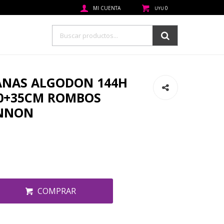
0
UYU
ANAS ALGODON 144H
00+35CM ROMBOS
ANNON
COMPRAR