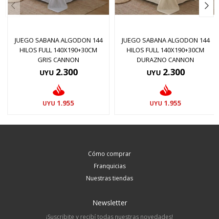
JUEGO SABANA ALGODON 144
JUEGO SABANA ALGODON 144
HILOS FULL 140X190+30CM
HILOS FULL 140X190+30CM
GRIS CANNON
DURAZNO CANNON
2.300
2.300
UYU
UYU
1.955
1.955
UYU
UYU
Cómo comprar
Franquicias
Nuestras tiendas
Newsletter
¡Suscribite y recibí todas nuestras novedades!