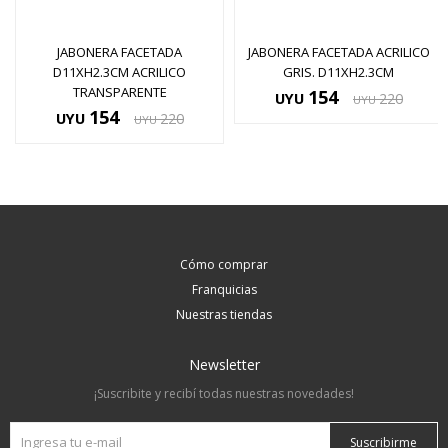
JABONERA FACETADA
JABONERA FACETADA ACRILICO
D11XH2.3CM ACRILICO
GRIS. D11XH2.3CM
TRANSPARENTE
154
UYU
220
UYU
154
UYU
220
UYU
Cómo comprar
Franquicias
Nuestras tiendas
Newsletter
¡Suscribite y recibí todas nuestras novedades!
Suscribirme