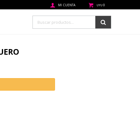
0
UYU
CUERO