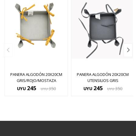
PANERA ALGODÓN 20X20CM
PANERA ALGODÓN 20X20CM
GRIS/ROJO/MOSTAZA
UTENSILIOS GRIS
245
245
UYU
350
UYU
350
UYU
UYU