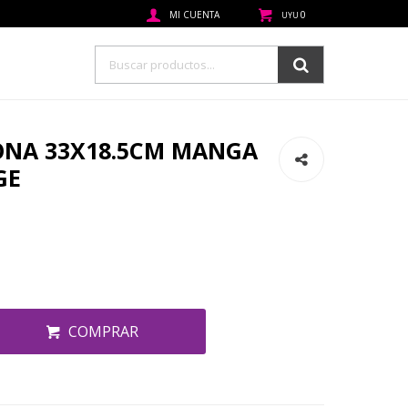
0
UYU
ONA 33X18.5CM MANGA
GE
COMPRAR