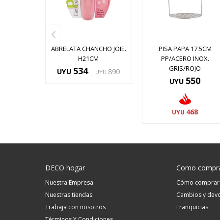
ABRELATA CHANCHO JOIE.
PISA PAPA 17.5CM
H21CM
PP/ACERO INOX.
GRIS/ROJO
534
UYU
890
UYU
550
UYU
468
UYU
DECO hogar
Como compr
Nuestra Empresa
Cómo comprar
Nuestras tiendas
Cambios y devo
Trabaja con nosotros
Franquicias
Términos Y Condiciones