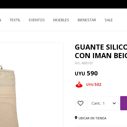
N
TEXTIL
EVENTOS
MUEBLES
BIENESTAR
SALE
GUANTE SILIC
CON IMAN BEI
488161
590
UYU
502
UYU
1
UBICAR EN TIENDA