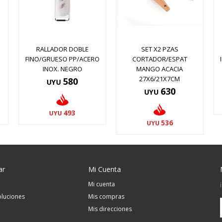
RALLADOR DOBLE
SET X2 PZAS
FINO/GRUESO PP/ACERO
CORTADOR/ESPAT
INOX. NEGRO
MANGO ACACIA
27X6/21X7CM
580
UYU
630
UYU
493
UYU
536
UYU
ar
Mi Cuenta
Mi cuenta
luciones
Mis compras
Mis direcciones