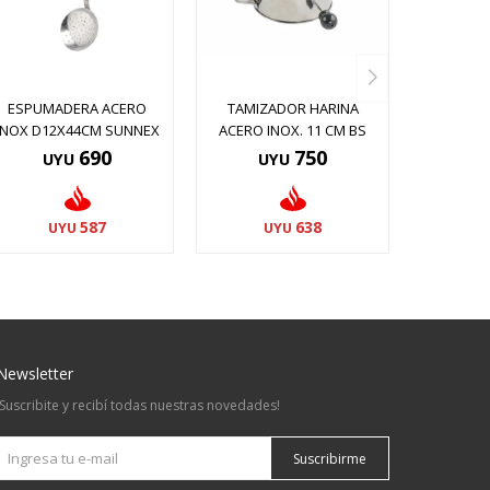
ESPUMADERA ACERO
TAMIZADOR HARINA
INOX D12X44CM SUNNEX
ACERO INOX. 11 CM BS
690
750
UYU
UYU
587
638
UYU
UYU
Newsletter
¡Suscribite y recibí todas nuestras novedades!
Suscribirme