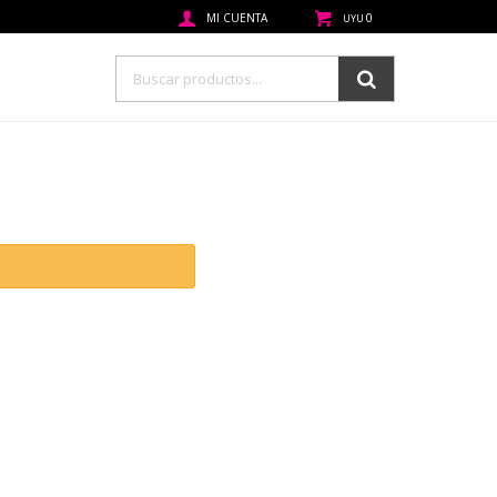
0
UYU