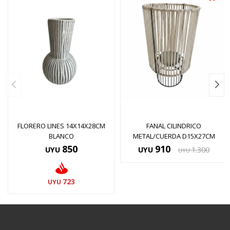
FLORERO LINES 14X14X28CM
FANAL CILINDRICO
BLANCO
METAL/CUERDA D15X27CM
850
910
UYU
UYU
1.300
UYU
723
UYU