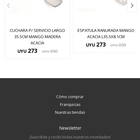
CUCHARA P/ SERVICIO LARGO
ESPATULA RANURADA MANGO
35.5CM MANGO MADERA
ACACIA L35.5X8.1CM
ACACIA
273
UYU
390
UYU
273
UYU
390
UYU
Cómo comprar
Franquicias
Nuestras tiendas
Newsletter
¡Suscribite y recibí todas nuestras novedades!