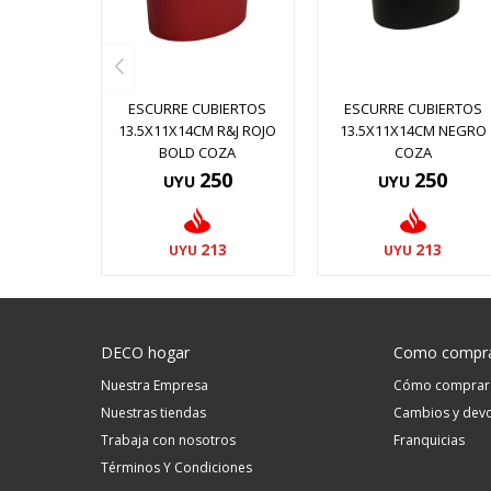
ESCURRE CUBIERTOS
ESCURRE CUBIERTOS
13.5X11X14CM R&J ROJO
13.5X11X14CM NEGRO
BOLD COZA
COZA
250
250
UYU
UYU
213
213
UYU
UYU
DECO hogar
Como compr
Nuestra Empresa
Cómo comprar
Nuestras tiendas
Cambios y devo
Trabaja con nosotros
Franquicias
Términos Y Condiciones