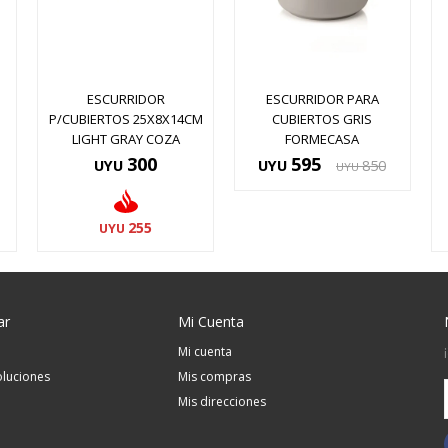
ESCURRIDOR
ESCURRIDOR PARA
P/CUBIERTOS 25X8X14CM
CUBIERTOS GRIS
LIGHT GRAY COZA
FORMECASA
300
595
UYU
UYU
850
UYU
255
UYU
ar
Mi Cuenta
Mi cuenta
luciones
Mis compras
Mis direcciones