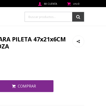
0
UYU
ARA PILETA 47x21x6CM
OZA
COMPRAR