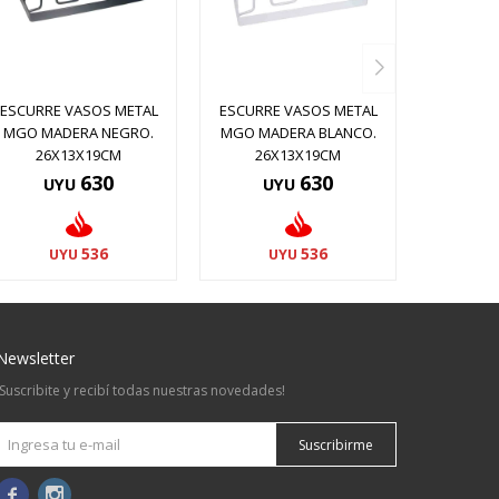
ESCURRE VASOS METAL
ESCURRE VASOS METAL
MGO MADERA NEGRO.
MGO MADERA BLANCO.
26X13X19CM
26X13X19CM
630
630
UYU
UYU
536
536
UYU
UYU
Newsletter
¡Suscribite y recibí todas nuestras novedades!
Suscribirme

