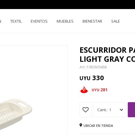
N
TEXTIL
EVENTOS
MUEBLES
BIENESTAR
SALE
ESCURRIDOR P
LIGHT GRAY C
10838/0468
330
UYU
281
UYU
1
UBICAR EN TIENDA