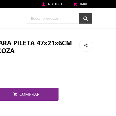
0
UYU
ARA PILETA 47x21x6CM
COZA
COMPRAR