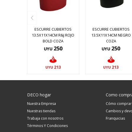
ESCURRE CUBIERTOS
ESCURRE CUBIERTOS
13.5X11X14CM R&J ROJO
13.5X11X14CM NEGRO
BOLD COZA
COZA
250
250
UYU
UYU
213
213
UYU
UYU
DECO hogar
Como compr
Nuestra Empresa
Cómo comprar
Nuestras tiendas
Cambios y devo
Trabaja con nosotros
Franquicias
Términos Y Condiciones