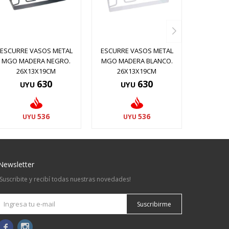
ESCURRE VASOS METAL
ESCURRE VASOS METAL
MGO MADERA NEGRO.
MGO MADERA BLANCO.
26X13X19CM
26X13X19CM
630
630
UYU
UYU
536
536
UYU
UYU
Newsletter
¡Suscribite y recibí todas nuestras novedades!
Suscribirme

