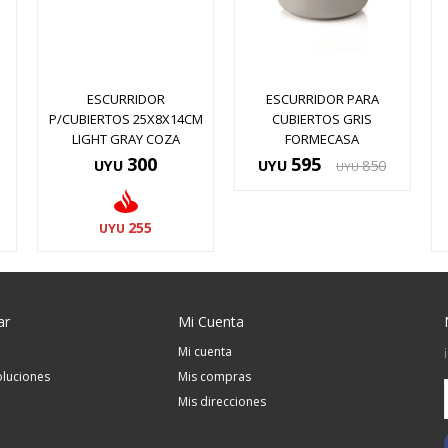
ESCURRIDOR
ESCURRIDOR PARA
P/CUBIERTOS 25X8X14CM
CUBIERTOS GRIS
LIGHT GRAY COZA
FORMECASA
300
595
UYU
UYU
850
UYU
255
UYU
ar
Mi Cuenta
Mi cuenta
luciones
Mis compras
Mis direcciones