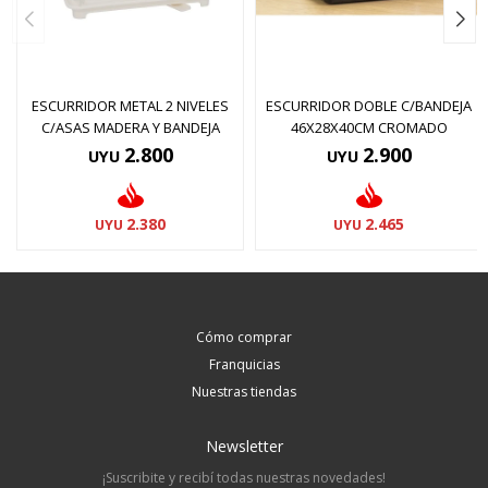
ESCURRIDOR METAL 2 NIVELES
ESCURRIDOR DOBLE C/BANDEJA
C/ASAS MADERA Y BANDEJA
46X28X40CM CROMADO
2.800
2.900
UYU
UYU
2.380
2.465
UYU
UYU
Cómo comprar
Franquicias
Nuestras tiendas
Newsletter
¡Suscribite y recibí todas nuestras novedades!