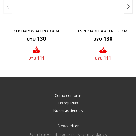
CUCHARON ACERO 33CM
ESPUMADERA ACERO 33CM
130
130
UYU
UYU
111
111
UYU
UYU
Cómo comprar
Franquicias
Nuestras tiendas
Newsletter
¡Suscribite y recibí todas nuestras novedades!