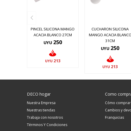
PINCEL SILICONA MANGO
CUCHARON SILICONA
ACACIA BLANCO 27CM
MANGO ACACIA BLANC
31CM
250
UYU
250
UYU
213
UYU
213
UYU
DECO hogar
Como compr
Nuestra Empresa
Cómo comprar
Nuestras tiendas
Cambios y devo
Trabaja con nosotros
Franquicias
Términos Y Condiciones