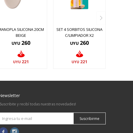
MANOPLA SILICONA 20CM
SET 4 SORBITOS SILICONA
BEIGE
C/LIMPIADOR X2
260
260
UYU
UYU
221
221
UYU
UYU
Newsletter
¡Suscribite y recibí todas nuestras novedades!
Suscribirme

