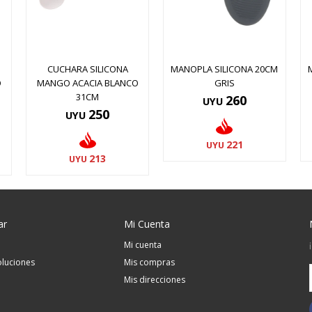
CUCHARA SILICONA
MANOPLA SILICONA 20CM
O
MANGO ACACIA BLANCO
GRIS
31CM
260
UYU
250
UYU
221
UYU
213
UYU
ar
Mi Cuenta
Mi cuenta
luciones
Mis compras
Mis direcciones