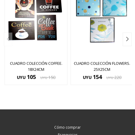
CUADRO COLECCIÓN COFFEE.
CUADRO COLECCIÓN FLOWERS.
18X24CM
25X25CM
105
154
UYU
150
UYU
220
UYU
UYU
Cómo comprar
Franquicias