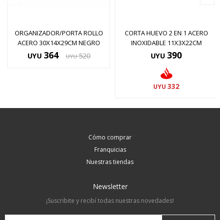
ORGANIZADOR/PORTA ROLLO
CORTA HUEVO 2 EN 1 ACERO
ACERO 30X14X29CM NEGRO
INOXIDABLE 11X3X22CM
364
390
UYU
520
UYU
UYU
332
UYU
Cómo comprar
Franquicias
Nuestras tiendas
Newsletter
¡Suscribite y recibí todas nuestras novedades!