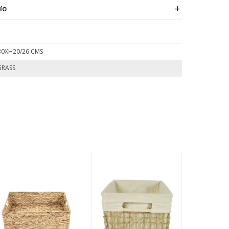
ÍO
30XH20/26 CMS
GRASS