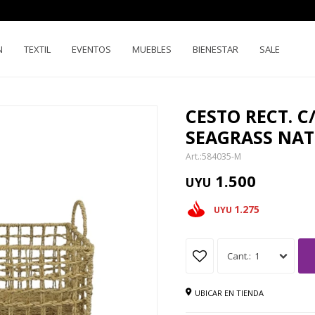
N
TEXTIL
EVENTOS
MUEBLES
BIENESTAR
SALE
CESTO RECT. C
SEAGRASS NA
584035-M
1.500
UYU
1.275
UYU
1
UBICAR EN TIENDA