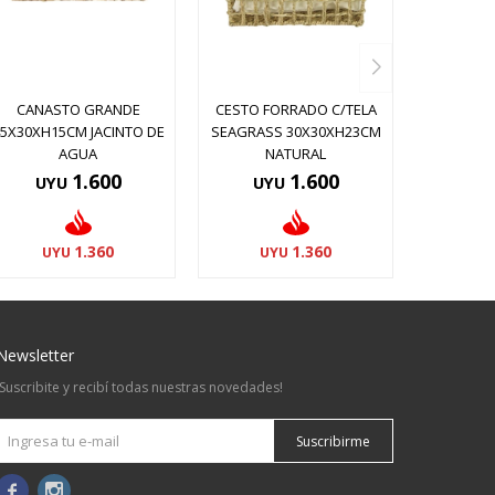
CANASTO GRANDE
CESTO FORRADO C/TELA
45X30XH15CM JACINTO DE
SEAGRASS 30X30XH23CM
AGUA
NATURAL
1.600
1.600
UYU
UYU
1.360
1.360
UYU
UYU
Newsletter
¡Suscribite y recibí todas nuestras novedades!
Suscribirme

