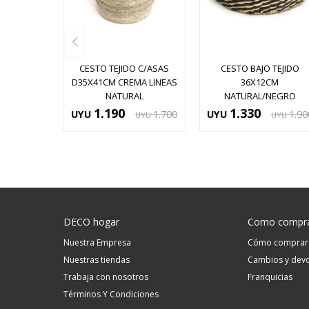
CESTO TEJIDO C/ASAS
CESTO BAJO TEJIDO
D35X41CM CREMA LINEAS
36X12CM
NATURAL
NATURAL/NEGRO
1.190
1.330
UYU
1.700
UYU
1.90
UYU
UYU
DECO hogar
Como compr
Nuestra Empresa
Cómo comprar
Nuestras tiendas
Cambios y devo
Trabaja con nosotros
Franquicias
Términos Y Condiciones