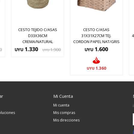
CESTO TEJIDO C/ASAS
CESTO C/ASAS
D33X36CM
31X31X27CM TEJ.
CREMA/NATURAL
CORDON PAPEL NAT/GRIS
1.330
1.600
0
UYU
1.900
UYU
UYU
1.360
UYU
ar
Mi Cuenta
Mi cuenta
luciones
Mis compras
Mis direcciones