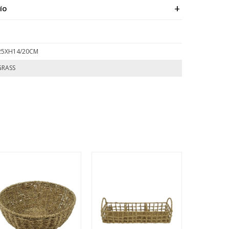
ÍO
25XH14/20CM
GRASS