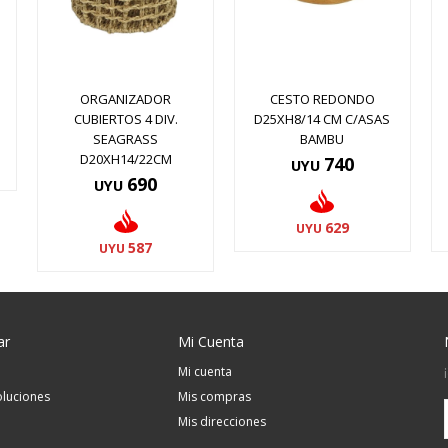
ORGANIZADOR
CESTO REDONDO
CUBIERTOS 4 DIV.
D25XH8/14 CM C/ASAS
SEAGRASS
BAMBU
D20XH14/22CM
740
UYU
690
UYU
629
UYU
587
UYU
ar
Mi Cuenta
Mi cuenta
luciones
Mis compras
Mis direcciones