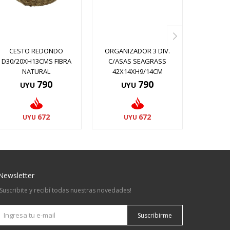
CESTO REDONDO
ORGANIZADOR 3 DIV.
D30/20XH13CMS FIBRA
C/ASAS SEAGRASS
NATURAL
42X14XH9/14CM
790
790
UYU
UYU
672
672
UYU
UYU
Newsletter
¡Suscribite y recibí todas nuestras novedades!
Suscribirme