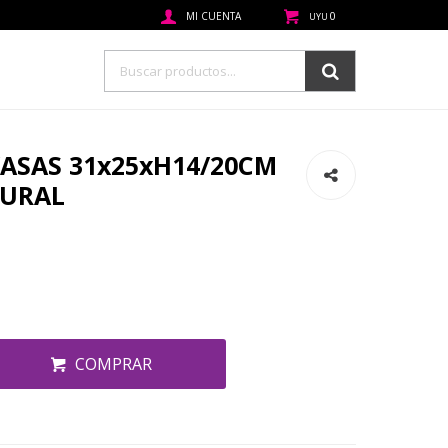
0
UYU
/ASAS 31x25xH14/20CM
TURAL
COMPRAR