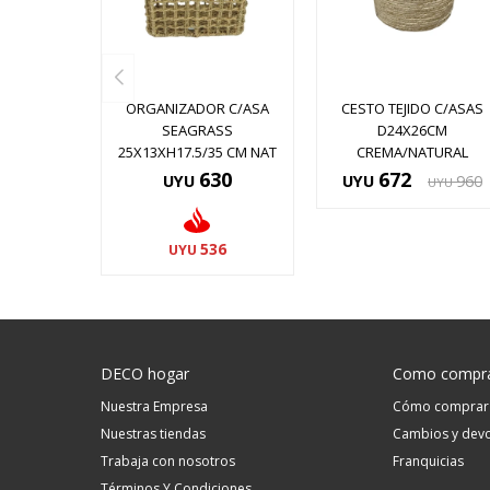
ORGANIZADOR C/ASA
CESTO TEJIDO C/ASAS
SEAGRASS
D24X26CM
25X13XH17.5/35 CM NAT
CREMA/NATURAL
630
672
UYU
UYU
960
UYU
536
UYU
DECO hogar
Como compr
Nuestra Empresa
Cómo comprar
Nuestras tiendas
Cambios y devo
Trabaja con nosotros
Franquicias
Términos Y Condiciones