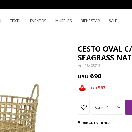
N
TEXTIL
EVENTOS
MUEBLES
BIENESTAR
SALE
CESTO OVAL C
SEAGRASS NA
584037-S
690
UYU
587
UYU
1
UBICAR EN TIENDA