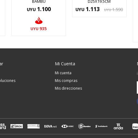
BAMBU
D25X19.5CM
1.100
1.113
UYU
UYU
1.590
UYU
935
UYU
ar
Mi Cuenta
Mi cuenta
luciones
Mis compras
Mis direcciones