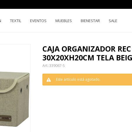
N
TEXTIL
EVENTOS
MUEBLES
BIENESTAR
SALE
CAJA ORGANIZADOR REC
30X20XH20CM TELA BEI
339067-S
Este artículo está agotado.