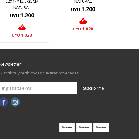
22X14X12.5/25CM
NATURAL
NATURAL
1.200
UYU
1.200
UYU
1.020
UYU
1.020
UYU
Newsletter
¡Suscribite y recibí todas nuestras novedades!
Suscribirme

