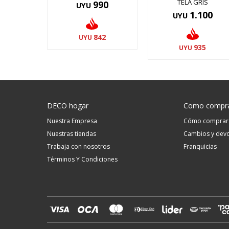
TELA GRIS
990
UYU
1.100
UYU
842
UYU
935
UYU
DECO hogar
Como compr
Nuestra Empresa
Cómo comprar
Nuestras tiendas
Cambios y devo
Trabaja con nosotros
Franquicias
Términos Y Condiciones