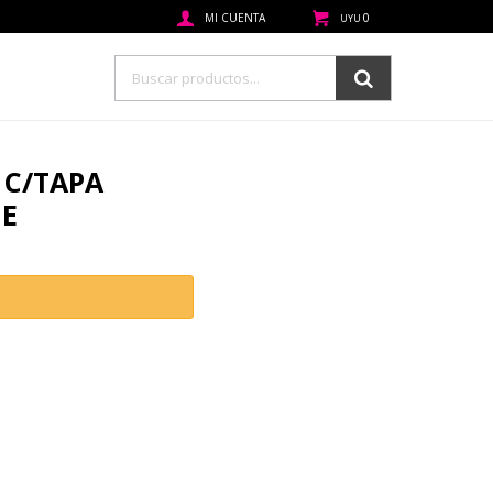
0
UYU
 C/TAPA
GE