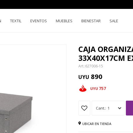
N
TEXTIL
EVENTOS
MUEBLES
BIENESTAR
SALE
CAJA ORGANIZ
33X40X17CM E
627006-15
890
UYU
757
UYU
1
UBICAR EN TIENDA