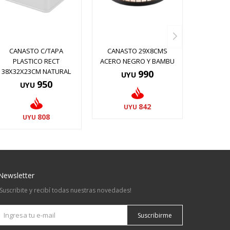
CANASTO C/TAPA
CANASTO 29X8CMS
PLASTICO RECT
ACERO NEGRO Y BAMBU
38X32X23CM NATURAL
990
UYU
950
UYU
842
UYU
808
UYU
Newsletter
¡Suscribite y recibí todas nuestras novedades!
Suscribirme