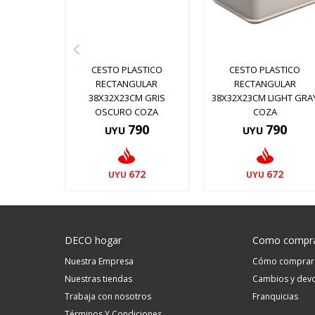
CESTO PLASTICO
CESTO PLASTICO
RECTANGULAR
RECTANGULAR
38X32X23CM GRIS
38X32X23CM LIGHT GRA
OSCURO COZA
COZA
790
790
UYU
UYU
672
672
UYU
UYU
DECO hogar
Como compr
Nuestra Empresa
Cómo comprar
Nuestras tiendas
Cambios y devo
Trabaja con nosotros
Franquicias
Términos Y Condiciones