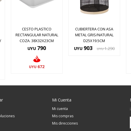
CESTO PLASTICO
CUBIERTERA CON ASA
RECTANGULAR NATURAL
METAL GRIS/NATURAL
Y
COZA. 38X32X23CM
D25X19.5CM
790
903
UYU
UYU
1.290
UYU
672
UYU
ar
Mi Cuenta
Mi cuenta
luciones
Mis compras
Mis direcciones