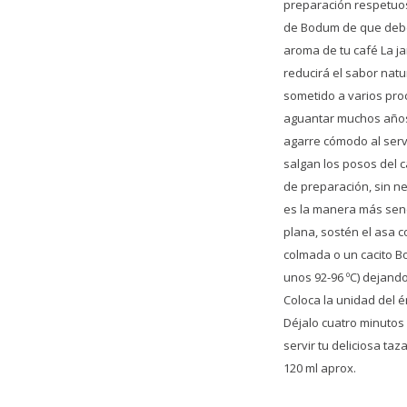
preparación respetuos
de Bodum de que debem
aroma de tu café La ja
reducirá el sabor natu
sometido a varios pro
aguantar muchos años 
agarre cómodo al servi
salgan los posos del 
de preparación, sin ne
es la manera más senc
plana, sostén el asa c
colmada o un cacito Bo
unos 92-96 ºC) dejand
Coloca la unidad del é
Déjalo cuatro minutos 
servir tu deliciosa ta
120 ml aprox.