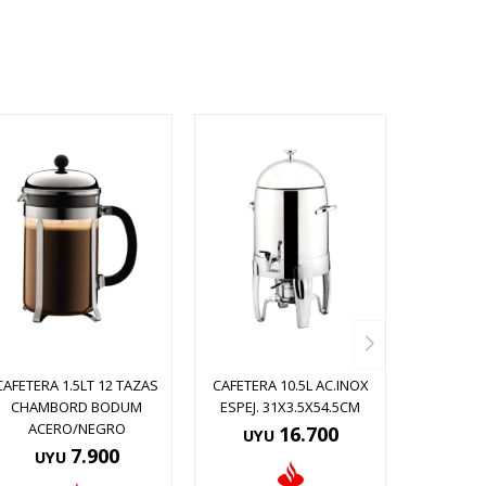
CAFETERA 1.5LT 12 TAZAS
CAFETERA 10.5L AC.INOX
CHAMBORD BODUM
ESPEJ. 31X3.5X54.5CM
ACERO/NEGRO
16.700
UYU
7.900
UYU