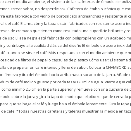
o con el medio ambiente, el sistema de las cafeteras de émbolo simboliza
os «crear sabor, no desperdicios». Cafetera de émbolo icónica que extr
rra está fabricada con vidrio de borosilicato antimanchas y resistente al c
ral del café El armazón y la tapa están fabricados con resistente acero i
cesos de cromado que tienen como resultado una superficie brillante y re
de uso El asa negra está fabricada con polipropileno con un acabado ma
r y contribuye a la cualidad clásica del diseño El émbolo de acero inoxida
café cuando se sirve el café Más respetuoso con el medio ambiente que
cesidad de filtros de papel o cápsulas de plástico Cómo usar: El sistema
illa de preparar un café intenso y lleno de sabor. Coloca la CHAMBORD s
on firmeza y tira del émbolo hacia arriba hasta sacarlo de la jarra. Añade
dum de café molido grueso por cada taza/120 ml de agua. Vierte agua cali
o como mínimo 2,5 cm en la parte superior y remueve con una cuchara de 
mbolo sobre la jarra y gira la tapa de modo que el pitorro quede cerrado 
para que se haga el café y luego baja el émbolo lentamente. Gira la tapa pa
za de café. *Todas nuestras cafeteras y teteras muestran la medida en taz