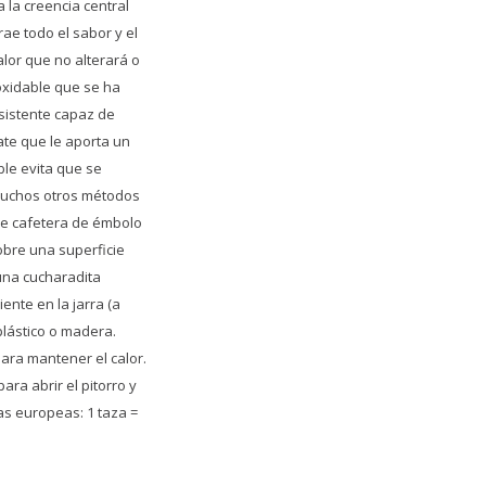
 la creencia central
ae todo el sabor y el
alor que no alterará o
noxidable que se ha
sistente capaz de
te que le aporta un
ble evita que se
 muchos otros métodos
 de cafetera de émbolo
obre una superficie
 una cucharadita
ente en la jarra (a
plástico o madera.
para mantener el calor.
ra abrir el pitorro y
as europeas: 1 taza =