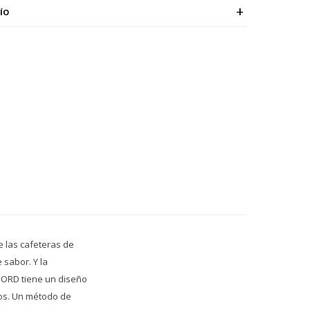
ÍO
e las cafeteras de
 sabor. Y la
MBORD tiene un diseño
dos. Un método de