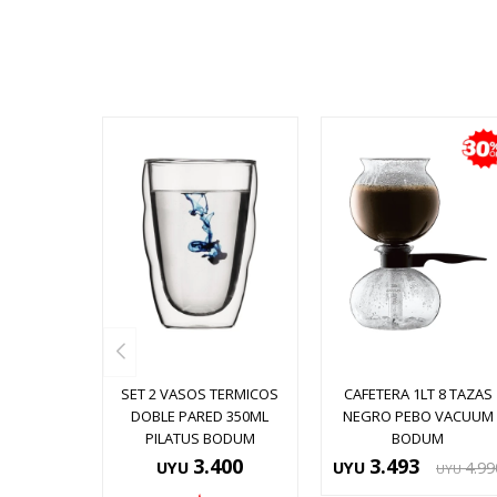
SET 2 VASOS TERMICOS
CAFETERA 1LT 8 TAZAS
DOBLE PARED 350ML
NEGRO PEBO VACUUM
PILATUS BODUM
BODUM
3.400
3.493
UYU
UYU
4.99
UYU