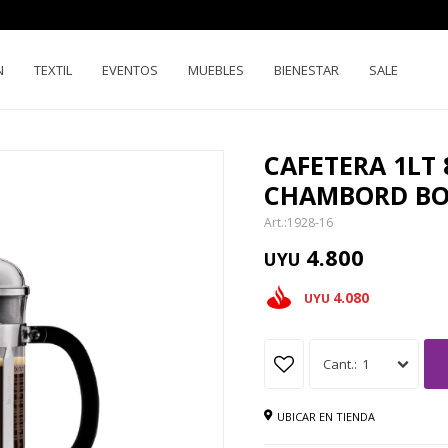
N
TEXTIL
EVENTOS
MUEBLES
BIENESTAR
SALE
CAFETERA 1LT
CHAMBORD B
1928-16
4.800
UYU
4.080
UYU
1
UBICAR EN TIENDA