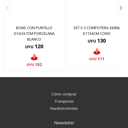
BOWL CON PUNTILLO
SET X 3 COMPOTERA 260ML
D14.5X7CM PORCELANA
D11X6CM CONO
BLANCO
130
UYU
120
UYU
111
UYU
102
UYU
Cómo comprar
Franquicias
Nuestras tiendas
Newsletter