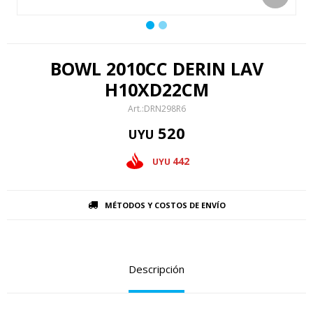
BOWL 2010CC DERIN LAV
H10XD22CM
DRN298R6
520
UYU
442
UYU
MÉTODOS Y COSTOS DE ENVÍO
Descripción