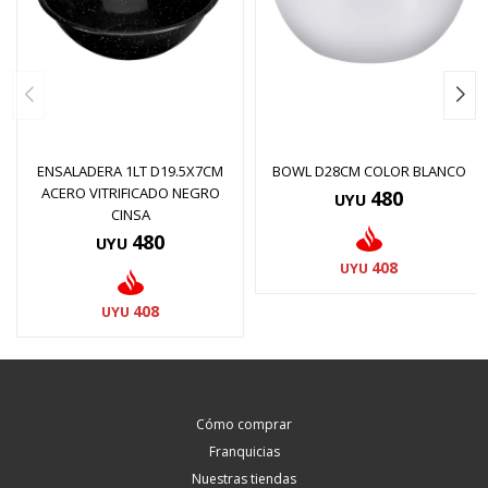
ENSALADERA 1LT D19.5X7CM
BOWL D28CM COLOR BLANCO
ACERO VITRIFICADO NEGRO
480
UYU
CINSA
480
UYU
408
UYU
408
UYU
Cómo comprar
Franquicias
Nuestras tiendas