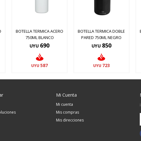
O
BOTELLA TERMICA ACERO
BOTELLA TERMICA DOBLE
750ML BLANCO
PARED 750ML NEGRO
690
850
UYU
UYU
587
723
UYU
UYU
ar
Mi Cuenta
Mi cuenta
luciones
Mis compras
Mis direcciones