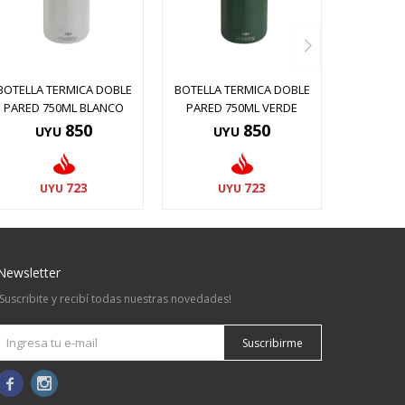
BOTELLA TERMICA DOBLE
BOTELLA TERMICA DOBLE
PARED 750ML BLANCO
PARED 750ML VERDE
850
850
UYU
UYU
723
723
UYU
UYU
Newsletter
¡Suscribite y recibí todas nuestras novedades!
Suscribirme

