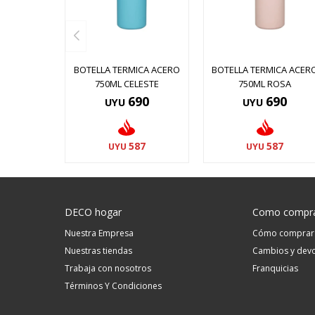
BOTELLA TERMICA ACERO
BOTELLA TERMICA ACER
750ML CELESTE
750ML ROSA
690
690
UYU
UYU
587
587
UYU
UYU
DECO hogar
Como compr
Nuestra Empresa
Cómo comprar
Nuestras tiendas
Cambios y devo
Trabaja con nosotros
Franquicias
Términos Y Condiciones