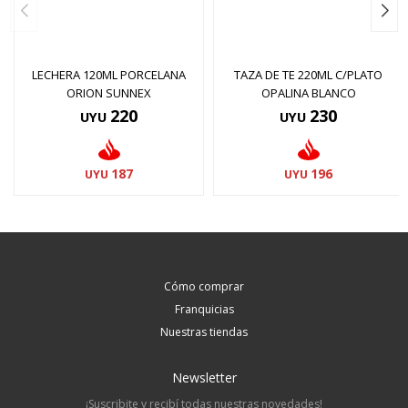
LECHERA 120ML PORCELANA
TAZA DE TE 220ML C/PLATO
ORION SUNNEX
OPALINA BLANCO
220
230
UYU
UYU
187
196
UYU
UYU
Cómo comprar
Franquicias
Nuestras tiendas
Newsletter
¡Suscribite y recibí todas nuestras novedades!