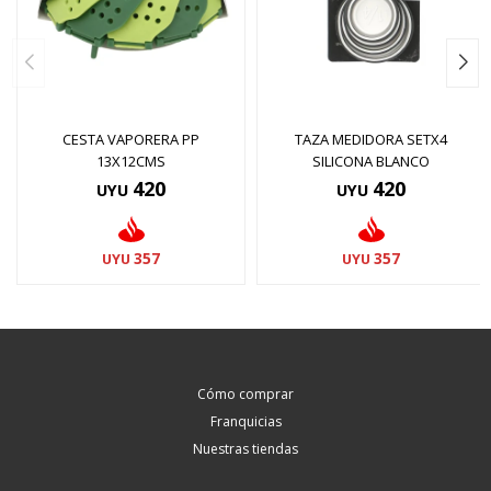
CESTA VAPORERA PP
TAZA MEDIDORA SETX4
13X12CMS
SILICONA BLANCO
420
420
UYU
UYU
357
357
UYU
UYU
Cómo comprar
Franquicias
Nuestras tiendas