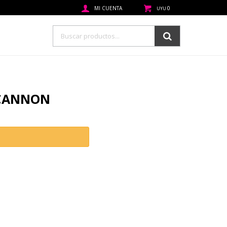
0
UYU
 CANNON