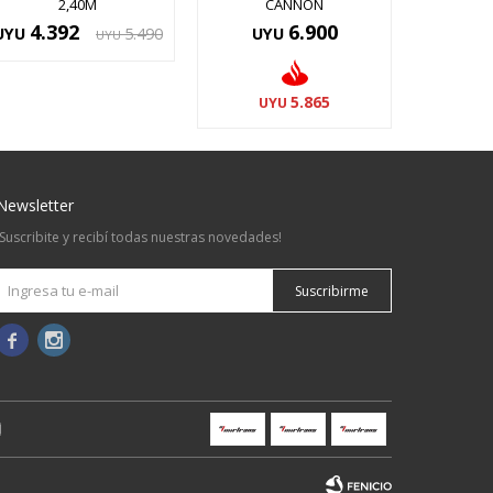
2,40M
CANNON
4.392
6.900
UYU
5.490
UYU
UYU
5.865
UYU
Newsletter
¡Suscribite y recibí todas nuestras novedades!
Suscribirme

