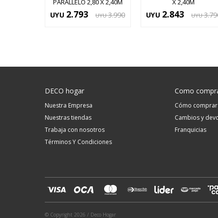
PARALLELO 2,80 X 2,40M
X 2,40M
2.793
2.843
UYU
3.990
UYU
3.79
UYU
UYU
DECO hogar
Como compr
Nuestra Empresa
Cómo comprar
Nuestras tiendas
Cambios y devo
Trabaja con nosotros
Franquicias
Términos Y Condiciones
© Copyright 2026 / Deco Hogar