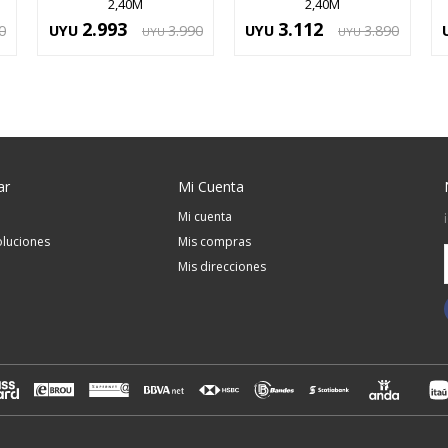
2,40M
2,40M
2.993
3.112
0
UYU
3.990
UYU
3.890
UYU
UYU
ar
Mi Cuenta
Mi cuenta
luciones
Mis compras
Mis direcciones