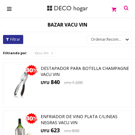

BAZAR VACU VIN
Recomendados
Filtrando por:
Vacu Vin
DESTAPADOR PARA BOTELLA CHAMPAGNE
VACU VIN
840
UYU
1.200
UYU
ENFRIADOR DE VINO PLATA C/LINEAS
NEGRAS VACU VIN
623
UYU
890
UYU