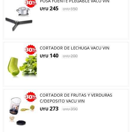
POSA FUENTE PLEGABLE VACU VIN
245
UYU
350
UYU
CORTADOR DE LECHUGA VACU VIN
140
UYU
200
UYU
CORTADOR DE FRUTAS Y VERDURAS
C/DEPOSITO VACU VIN
273
UYU
390
UYU