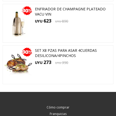
ENFRIADOR DE CHAMPAGNE PLATEADO
VACU VIN
623
UYU
890
UYU
SET X8 PZAS PARA ASAR 4CUERDAS
DESILICONA/4PINCHOS
273
UYU
390
UYU
Cómo comprar
Franquicias