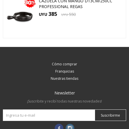
CAZUELA CON MANGO D13CM/250CC
PROFESSIONAL REGAS
385
UYU
550
UYU
Cómo comprar
Franquicias
Nuestras tiendas
Newsletter
¡Suscribite y recibí todas nuestras novedades!
Suscribirme

