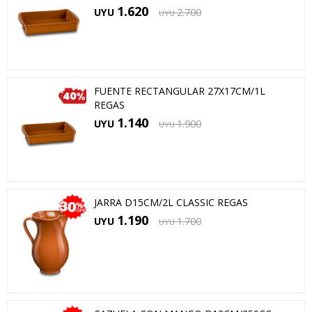
1.620
UYU
2.700
UYU
FUENTE RECTANGULAR 27X17CM/1L
REGAS
1.140
UYU
1.900
UYU
JARRA D15CM/2L CLASSIC REGAS
1.190
UYU
1.700
UYU