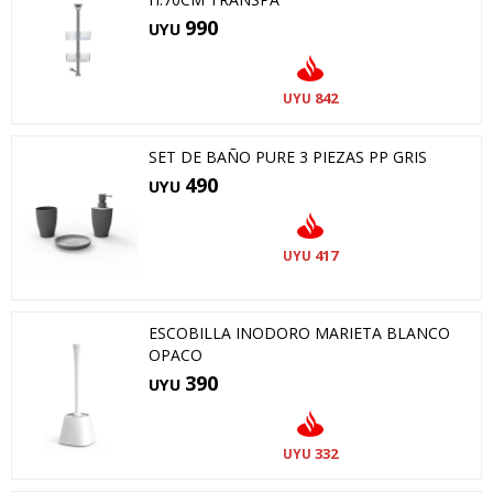
990
UYU
842
UYU
SET DE BAÑO PURE 3 PIEZAS PP GRIS
490
UYU
417
UYU
ESCOBILLA INODORO MARIETA BLANCO
OPACO
390
UYU
332
UYU