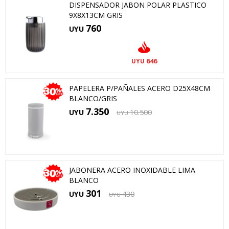
DISPENSADOR JABON POLAR PLASTICO
9X8X13CM GRIS
760
UYU
646
UYU
PAPELERA P/PAÑALES ACERO D25X48CM
BLANCO/GRIS
7.350
UYU
10.500
UYU
JABONERA ACERO INOXIDABLE LIMA
BLANCO
301
UYU
430
UYU